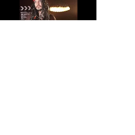
Pirata 4
espetaculofestas@terra.com.br
6235941868
ou
62984051283
Av. T-7 - St. Oeste, Goiânia - GO,
74140110