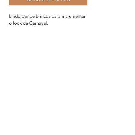
Lindo par de brincos para incrementar
o look de Carnaval.
espetaculofestas@terra.com.br
6235941868
ou
62984051283