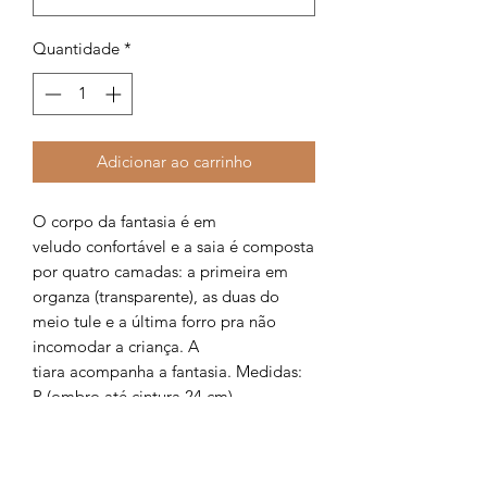
Quantidade
*
Adicionar ao carrinho
O corpo da fantasia é em
veludo confortável e a saia é composta
por quatro camadas: a primeira em
organza (transparente), as duas do
meio tule e a última forro pra não
incomodar a criança. A
tiara acompanha a fantasia. Medidas:
P (ombro até cintura 24 cm),
(comprimento da saia 26 cm), (cintura
veste de 50/58 cm). M (ombro até
cintura 29 cm), (comprimento da saia