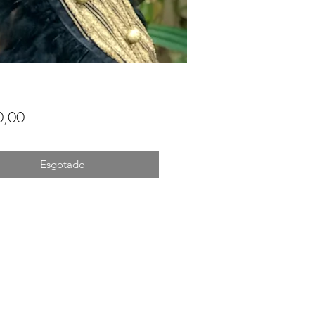
Preço
0,00
Esgotado