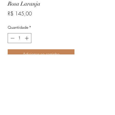
Rosa Laranja
Preço
R$ 145,00
Quantidade
*
Adicionar ao carrinho
Linda tiara para vc curtir o Carnaval
em grande estilo.
espetaculofestas@terra.com.br
6235941868
ou
62984051283